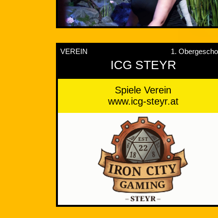
VEREIN
1. Obergesch
ICG STEYR
Spiele Verein
www.icg-steyr.at