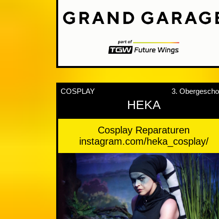
COSPLAY
3. Obergesch
HEKA
Cosplay Reparaturen
instagram.com/heka_cosplay/