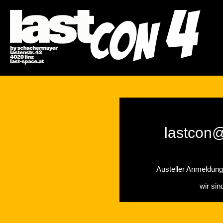
4
CON
lastcon
Austeller Anmeldunge
wir sin