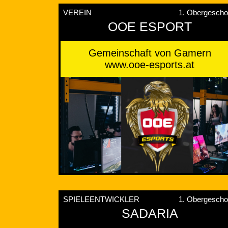
VEREIN
1. Obergesch
OOE ESPORT
Gemeinschaft von Gamern
www.ooe-esports.at
SPIELEENTWICKLER
1. Obergesch
SADARIA