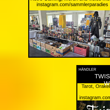
instagram.com/sammlerparadies
HÄNDLER
TWI
W
Tarot, Orake
instagram.com