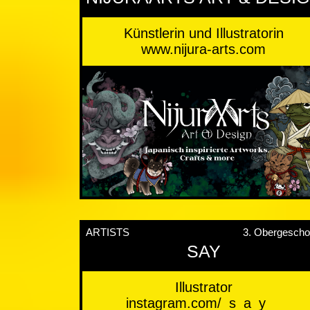
Künstlerin und Illustratorin
www.nijura-arts.com
ARTISTS
3. Obergesch
SAY
Illustrator
instagram.com/_s_a_y__