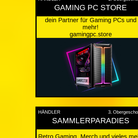
GAMING PC STORE
dein Partner für Gaming PCs und
mehr!
gamingpc.store
HÄNDLER
3. Obergesch
SAMMLERPARADIES
Retro Gaming, Merch und vieles me