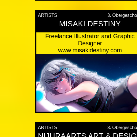
ARTISTS
3. Obergesch
MISAKI DESTINY
Freelance Illustrator and Graphic
Designer
www.misakidestiny.com
ARTISTS
3. Obergesch
NIJURAARTS ART & DESI