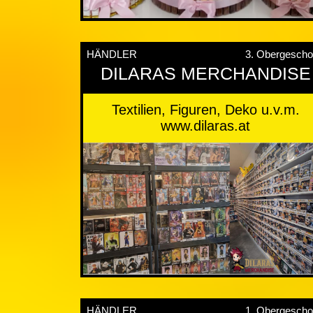
HÄNDLER
3. Obergesch
DILARAS MERCHANDISE
Textilien, Figuren, Deko u.v.m.
www.dilaras.at
HÄNDLER
1. Obergesch